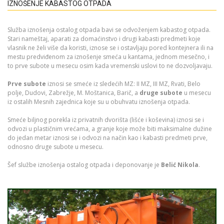
IZNOŠENJE KABASTOG OTPADA
Služba iznošenja ostalog otpada bavi se odvoženjem kabastog otpada.
Stari nameštaj, aparati za domaćinstvo i drugi kabasti predmeti koje
vlasnik ne želi više da koristi, iznose se i ostavljaju pored kontejnera ili na
mestu predviđenom za iznošenje smeća u kantama, jednom mesečno, i
to prve subote u mesecu osim kada vremenski uslovi to ne dozvoljavaju.
Prve subote
iznosi se smeće iz sledećih MZ: II MZ, III MZ, Rvati, Belo
polje, Dudovi, Zabrežje, M. Moštanica, Barič, a
druge subote
u mesecu
iz ostalih Mesnih zajednica koje su u obuhvatu iznošenja otpada.
Smeće biljnog porekla iz privatnih dvorišta (lišće i koševina) iznosi se i
odvozi u plastičnim vrećama, a granje koje može biti maksimalne dužine
do jedan metar iznosi se i odvozi na način kao i kabasti predmeti prve,
odnosno druge subote u mesecu.
Šef službe iznošenja ostalog otpada i deponovanje je
Belić Nikola
.