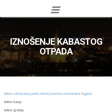
IZNOŠENJE KABASTOG
OTPADA
Sektor održavanja javnih zelenih površina i komunalne higijene
Sektor banja
Sektor groblja