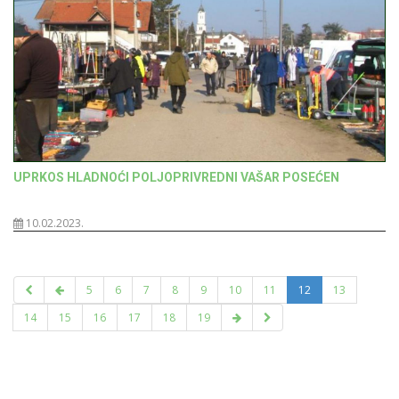
UPRKOS HLADNOĆI POLJOPRIVREDNI VAŠAR POSEĆEN
10.02.2023.
5
6
7
8
9
10
11
12
13
14
15
16
17
18
19