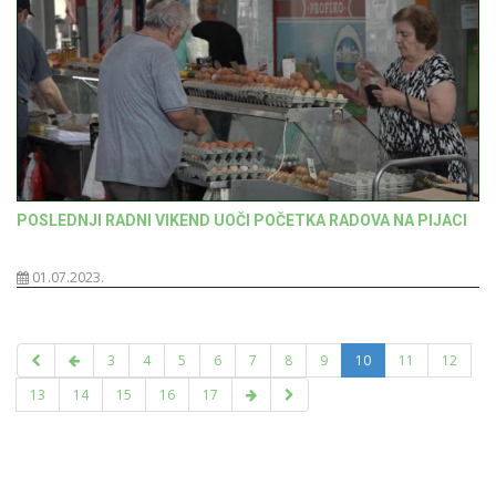
POSLEDNJI RADNI VIKEND UOČI POČETKA RADOVA NA PIJACI
01.07.2023.
3
4
5
6
7
8
9
10
11
12
13
14
15
16
17