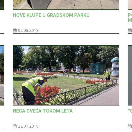
NOVE KLUPE U GRADSKOM PARKU
P
M
02.08.2019.
NEGA CVEĆA TOKOM LETA
“
22.07.2019.