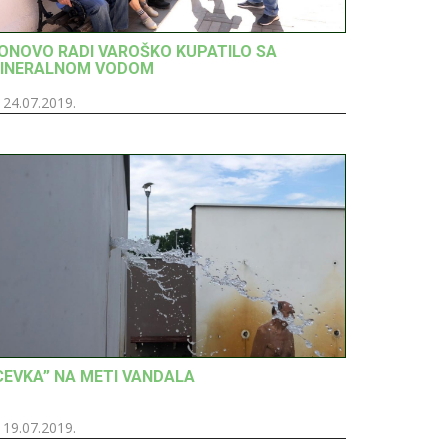
ONOVO RADI VAROŠKO KUPATILO SA
INERALNOM VODOM
24.07.2019.
CEVKA” NA METI VANDALA
19.07.2019.