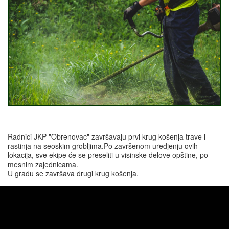
Radnici JKP "Obrenovac" završavaju prvi krug košenja trave i
rastinja na seoskim grobljima.Po završenom uredjenju ovih
lokacija, sve ekipe će se preseliti u visinske delove opštine, po
mesnim zajednicama.
U gradu se završava drugi krug košenja.