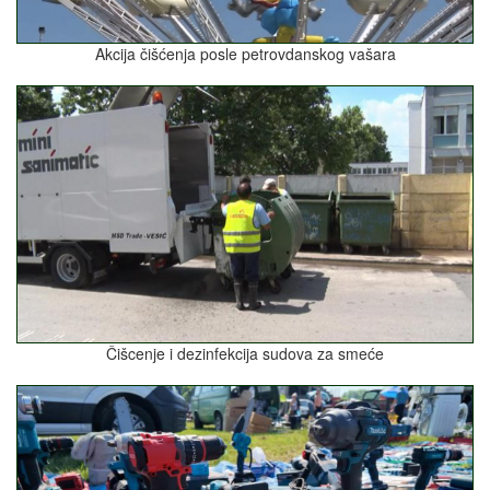
Akcija čišćenja posle petrovdanskog vašara
Čišcenje i dezinfekcija sudova za smeće