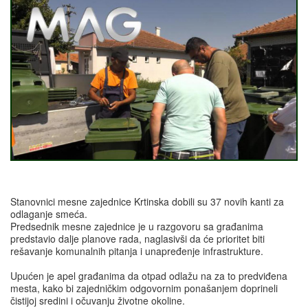
Stanovnici mesne zajednice Krtinska dobili su 37 novih kanti za
odlaganje smeća.
Predsednik mesne zajednice je u razgovoru sa građanima
predstavio dalje planove rada, naglasivši da će prioritet biti
rešavanje komunalnih pitanja i unapređenje infrastrukture.
Upućen je apel građanima da otpad odlažu na za to predviđena
mesta, kako bi zajedničkim odgovornim ponašanjem doprineli
čistijoj sredini i očuvanju životne okoline.