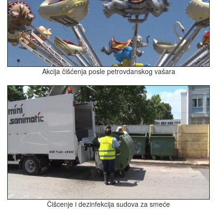
Akcija čišćenja posle petrovdanskog vašara
Čišcenje i dezinfekcija sudova za smeće