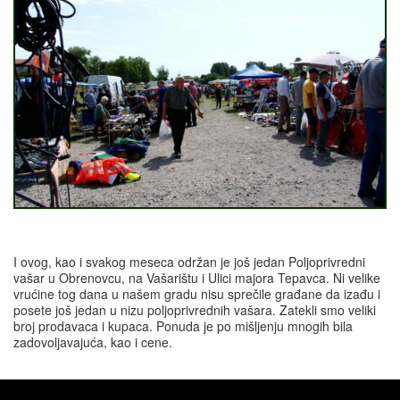
I ovog, kao i svakog meseca održan je još jedan Poljoprivredni
vašar u Obrenovcu, na Vašarištu i Ulici majora Tepavca. Ni velike
vrućine tog dana u našem gradu nisu sprečile građane da izađu i
posete još jedan u nizu poljoprivrednih vašara. Zatekli smo veliki
broj prodavaca i kupaca. Ponuda je po mišljenju mnogih bila
zadovoljavajuća, kao i cene.