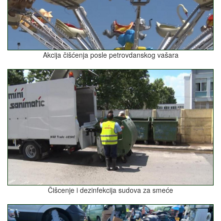
Akcija čišćenja posle petrovdanskog vašara
Čišcenje i dezinfekcija sudova za smeće