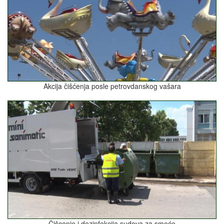
Akcija čišćenja posle petrovdanskog vašara
Čišcenje i dezinfekcija sudova za smeće