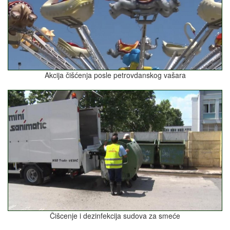
Akcija čišćenja posle petrovdanskog vašara
Čišcenje i dezinfekcija sudova za smeće