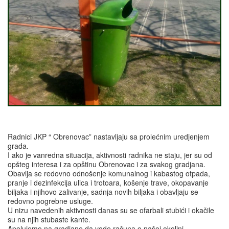
Radnici JKP “ Obrenovac” nastavljaju sa prolećnim uredjenjem
grada.
I ako je vanredna situacija, aktivnosti radnika ne staju, jer su od
opšteg interesa i za opštinu Obrenovac i za svakog gradjana.
Obavlja se redovno odnošenje komunalnog i kabastog otpada,
pranje i dezinfekcija ulica i trotoara, košenje trave, okopavanje
biljaka i njihovo zalivanje, sadnja novih biljaka i obavljaju se
redovno pogrebne usluge.
U nizu navedenih aktivnosti danas su se ofarbali stubići i okačile
su na njih stubaste kante.
Apelujemo na gradjane da vode računa o našoj okolini.