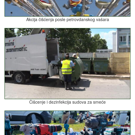
Akcija čišćenja posle petrovdanskog vašara
Čišcenje i dezinfekcija sudova za smeće