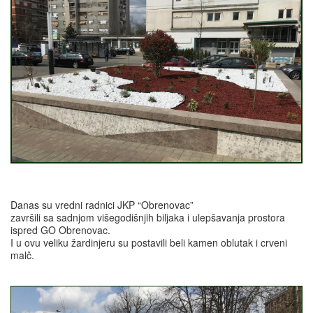
Danas su vredni radnici JKP “Obrenovac”
završili sa sadnjom višegodišnjih biljaka i ulepšavanja prostora
ispred GO Obrenovac.
I u ovu veliku žardinjeru su postavili beli kamen oblutak i crveni
malč.